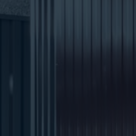
Hit enter to search or ESC to close