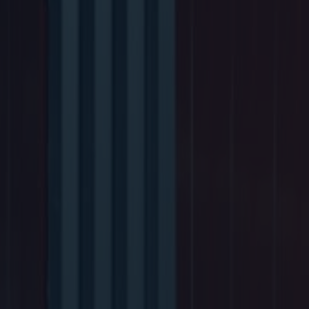
rgutta
28. juni 2026
Inspirasjon