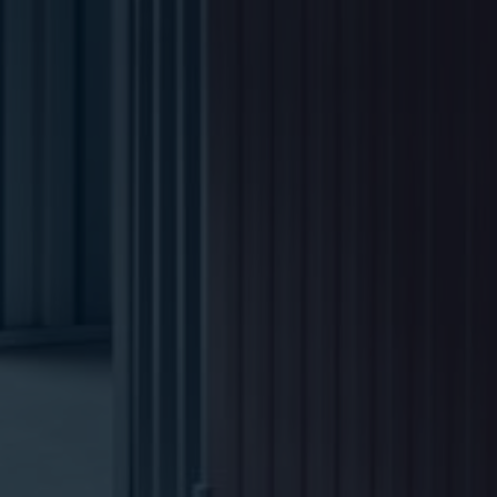
By
Lage