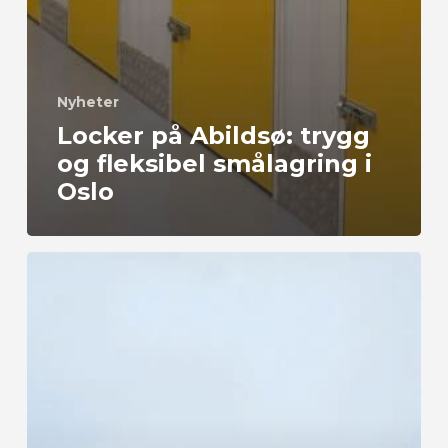
Nyheter
Locker på Abildsø: trygg
og fleksibel smålagring i
Oslo
Lagergutta
AS
og
Oslo
Minilager
AS
slår