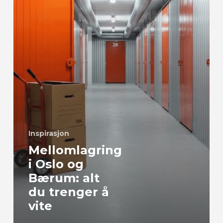
trenger
å
vite
Inspirasjon
Mellomlagring
i Oslo og
Bærum: alt
du trenger å
vite