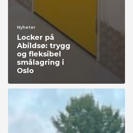
Nyheter
Locker på
Abildsø: trygg
og fleksibel
smålagring i
Oslo
Lager
i
Vestby
med
god