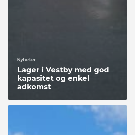
Nyheter
Lager i Vestby med god
kapasitet og enkel
adkomst
Gratis
tilhenger
i
Oslo